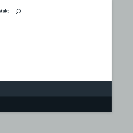
takt
n