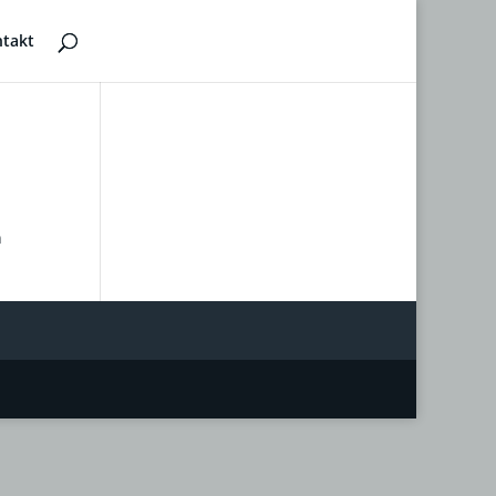
takt
n